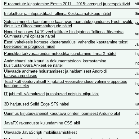
E-raamatute kirjastamine Eestis 2011 − 2015: arengud ja perspektiivid
Ai
Infokultuur ja infopraktikad Tallinna Keskraamatukogu näitel
Si
Sotsiaalmeedia kasutamine kaasavas raamatukogunduses Eesti avalik-
Ai
õiguslike ülikooliraamatukogude näitel
Noored vanuses 14-19 veebiallikate hindajatena Tallinna Järveotsa
Ar
Gümnaasiumi õpilaste näitel
Eesti vahekeele korpuse klasteranalüüsi vahendite kasutamine teksti
Ja
keeletaseme prognoosimisel
Paindliku tarkvaraarendusmetoodika juurutamine firma X näitel
In
Andmebaasi struktuuri ja dokumentatsiooni korrastamine
In
küsitlustarkvara Ankeet.ee näitel
Ülevaade andmete hoiustamisest ja haldamisest Androidi
Ja
tarkvaraarenduses
Teadlikult ebaturvaliselt kirjutatud veebirakenduse valimine õppetöös
In
kasutamiseks
IT juhi roll- võimalused ja raskused naisjuhi pilgu läbi
An
3D harjutused Solid Edge ST9 näitel
Ka
Uurimus kirjutusvahendit kasutava printeri loomisest Arduino abil
Ja
JavaFX rakenduste kujundamine CSS abil
Ja
Ülevaade JavaScripti mobiiliraamistikest
Ro