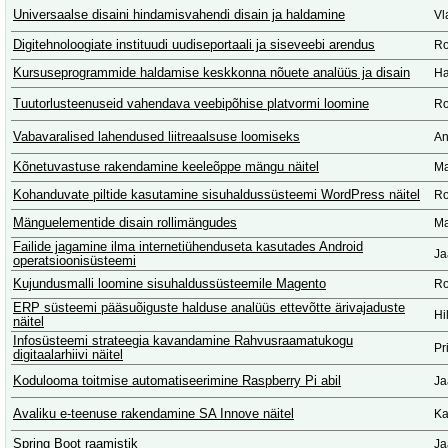
Universaalse disaini hindamisvahendi disain ja haldamine
Vl
Digitehnoloogiate instituudi uudiseportaali ja siseveebi arendus
Ro
Kursuseprogrammide haldamise keskkonna nõuete analüüs ja disain
Ha
Tuutorlusteenuseid vahendava veebipõhise platvormi loomine
Ro
Vabavaralised lahendused liitreaalsuse loomiseks
An
Kõnetuvastuse rakendamine keeleõppe mängu näitel
Ma
Kohanduvate piltide kasutamine sisuhaldussüsteemi WordPress näitel
Ro
Mänguelementide disain rollimängudes
Ma
Failide jagamine ilma internetiühenduseta kasutades Android
Ja
operatsioonisüsteemi
Kujundusmalli loomine sisuhaldussüsteemile Magento
Ro
ERP süsteemi pääsuõiguste halduse analüüs ettevõtte ärivajaduste
Hi
näitel
Infosüsteemi strateegia kavandamine Rahvusraamatukogu
Pr
digitaalarhiivi näitel
Kodulooma toitmise automatiseerimine Raspberry Pi abil
Ja
Avaliku e-teenuse rakendamine SA Innove näitel
Ka
Spring Boot raamistik
Ja