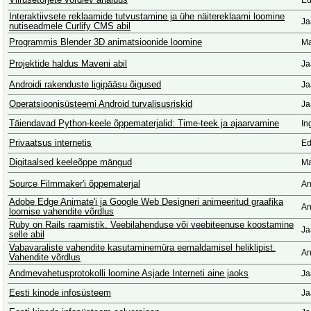
Viirusetõrjete võrdlev analüüs
Ed
Interaktiivsete reklaamide tutvustamine ja ühe näitereklaami loomine
Ja
nutiseadmele Curlify CMS abil
Programmis Blender 3D animatsioonide loomine
Ma
Projektide haldus Maveni abil
Ja
Androidi rakenduste ligipääsu õigused
Ja
Operatsioonisüsteemi Android turvalisusriskid
Ja
Täiendavad Python-keele õppematerjalid: Time-teek ja ajaarvamine
In
Privaatsus internetis
Ed
Digitaalsed keeleõppe mängud
Ma
Source Filmmaker'i õppematerjal
An
Adobe Edge Animate'i ja Google Web Designeri animeeritud graafika
An
loomise vahendite võrdlus
Ruby on Rails raamistik. Veebilahenduse või veebiteenuse koostamine
Ja
selle abil
Vabavaraliste vahendite kasutaminemüra eemaldamisel heliklipist.
An
Vahendite võrdlus
Andmevahetusprotokolli loomine Asjade Interneti aine jaoks
Ja
Eesti kinode infosüsteem
Ja