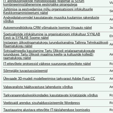
IT arendusprojektide metodoloogiate Waterfall ja Scrum
Vl
kombineerimislähenemine eeskirjalike piirangutega
Juhtimise ja eestvedamise mõju organisatsiooni infokultuurile
Si
Keskkonnaministeeriumi näitel
Androidiplatvormidel kasutatavate muusika kuulamise rakenduste
An
võrdlus
Autoremonditöökoja CRM võimaluste loomine Viruauto näitel
Ja
Spetsialistide infokäitumine ja organisatsiooni infokultuur SYNLAB
El
Eesti ja SYNLAB Soome näitel
Instagram ülikooliraamatukogu turunduskanalina Tallinna Tehnikaülikooli
Ai
Raamatukogu näitel
Sotsiaalmeedia kasutamine Tartu Ülikooli erialaraamatukogude
turunduses Tartu Ülikooli maailma keelte ja kultuuride kolledži
Ai
raamatukogu näitel
IT-ettevõtete protsessid väikese suurusega ettevõtete näitel
Ro
Sõrmejälje tuvastussüsteemid
An
Ülevaade 3D-mudeli modelleerimise tarkvarast Adobe Fuse CC
An
Vabavaraliste häältuvastuse lahenduste võrdlus
An
Tarkvaraarenduskeskkondades kasutatavate kirjatüüpide võrdlus
Ro
Veebisaidi arendus sisuhaldussüsteemile Wordpress
Ro
Taustauuring alustava ettevõtte IT-täislahenduse loomiseks
Ro