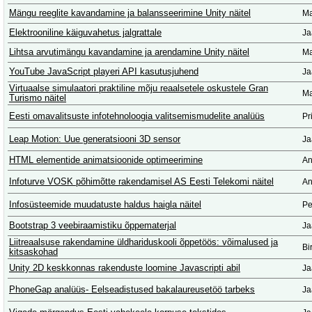
Mängu reeglite kavandamine ja balansseerimine Unity näitel
Ma
Elektrooniline käiguvahetus jalgrattale
Ja
Lihtsa arvutimängu kavandamine ja arendamine Unity näitel
Ma
YouTube JavaScript playeri API kasutusjuhend
Ja
Virtuaalse simulaatori praktiline mõju reaalsetele oskustele Gran
Ma
Turismo näitel
Eesti omavalitsuste infotehnoloogia valitsemismudelite analüüs
Pr
Leap Motion: Uue generatsiooni 3D sensor
Ja
HTML elementide animatsioonide optimeerimine
An
Infoturve VOSK põhimõtte rakendamisel AS Eesti Telekomi näitel
An
Infosüsteemide muudatuste haldus haigla näitel
Pe
Bootstrap 3 veebiraamistiku õppematerjal
Ja
Liitreaalsuse rakendamine üldhariduskooli õppetöös: võimalused ja
Bi
kitsaskohad
Unity 2D keskkonnas rakenduste loomine Javascripti abil
Ja
PhoneGap analüüs- Eelseadistused bakalaureusetöö tarbeks
Ja