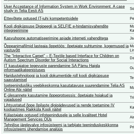
User Acceptance of Information System in Work Environment. A case
So
study in Telia Eesti AS
Ettevõtete ootused IT-juhi kompetentsidele
Pe
Kooli digiküpsuse Digipeegli ja SELFIE e-hindamisvahendite
Ma
integreerimine
Ka
Kasvuhoone automatiseerimine asjade interneti vahenditega
Ja
Õppeanimafilmid lasteaia õppetöös: õpetajate suhtumine, kogemused ja
Ma
vastuvõtt
Li
The “Interactive Carpet” – E-Textile based Interface for Children on
Da
Autism Spectrum Disorder for Social Interactions
IT kasutajatoe tegevuste parendamine SA Pärnu Haigla
Gu
informaatikateenistuses
Haridustehnoloogi ja kooli dokumentide roll kooli digiküpsuse
Te
saavutamisel
Iseteenindusliku veebikeskonna kasutatavuse suurendamine Telia AS
Ma
Online Abi näitel
E-ülesannete kasutamine õppeprotsessis: õpetajate hoiakud ja
Tr
vajadused
Lihtsustatud õppe õpilaste digipädevused ja nende toetamine IV
Ka
kooliastmes Raikküla Kooli näitel
Külastajate ootused infoteenindusele ja selle kvaliteet Hotel
Ai
Management Services OÜs
Tehnilise järelevalve infosüsteemi ja tarbijate teeninduskeskkonna
Pr
infosüsteemi ühendamise analüüs