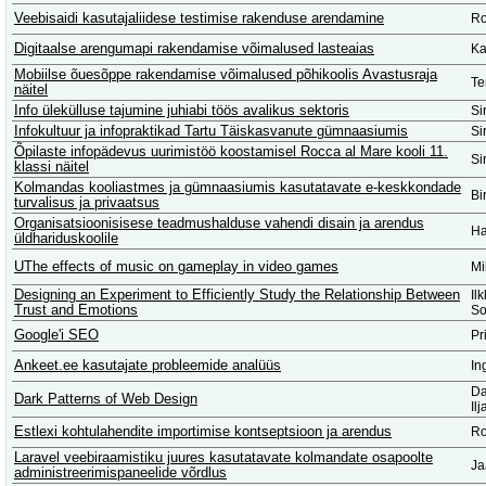
Veebisaidi kasutajaliidese testimise rakenduse arendamine
Ro
Digitaalse arengumapi rakendamise võimalused lasteaias
Ka
Mobiilse õuesõppe rakendamise võimalused põhikoolis Avastusraja
Te
näitel
Info ülekülluse tajumine juhiabi töös avalikus sektoris
Si
Infokultuur ja infopraktikad Tartu Täiskasvanute gümnaasiumis
Si
Õpilaste infopädevus uurimistöö koostamisel Rocca al Mare kooli 11.
Si
klassi näitel
Kolmandas kooliastmes ja gümnaasiumis kasutatavate e-keskkondade
Bi
turvalisus ja privaatsus
Organisatsioonisisese teadmushalduse vahendi disain ja arendus
Ha
üldhariduskoolile
UThe effects of music on gameplay in video games
Mi
Designing an Experiment to Efficiently Study the Relationship Between
Il
Trust and Emotions
So
Google'i SEO
Pr
Ankeet.ee kasutajate probleemide analüüs
In
Da
Dark Patterns of Web Design
Il
Estlexi kohtulahendite importimise kontseptsioon ja arendus
Ro
Laravel veebiraamistiku juures kasutatavate kolmandate osapoolte
Ja
administreerimispaneelide võrdlus