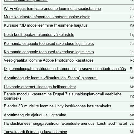
Wi-Fi-võrgus toimivate andurite loomine ja seadistamine
Ja
Muusikaürituste infoportaali kontseptuaalne disain
Ha
Kursuse "3D modelleerimine I" esimene harjutus
Ka
Eesti keelt õpetav rakendus väikelastele
In
Kolmanda osapoole teenused rakenduse logimiseks
Ja
Kolmanda osapoole teenused rakenduse logimiseks
Ja
Veebigraafika loomine Adobe Photoshopi kasutades
Ro
Digitehnoloogiate instituudi uudisteportaali ja siseveebi nõuete analüüs
Ro
Arvutimängude loomis võimalus läbi Steam'i platvormi
Ma
Ülevaade ethernet liidesega helikaartidest
Me
Panels mooduli kasutamine Drupal 7 sisuhaldusplatvormil veebilehe
In
loomiseks
Blender 3D mudelite loomine Unity keskkonnas kasutamiseks
An
Arvutimängude ajalugu ja liigitamine
Ma
Haridusliku eesmärgiga Androidi rakenduste arendus "Eesti teod" näitel
Ja
Taevakaardi õpimängu kavandamine
Ma