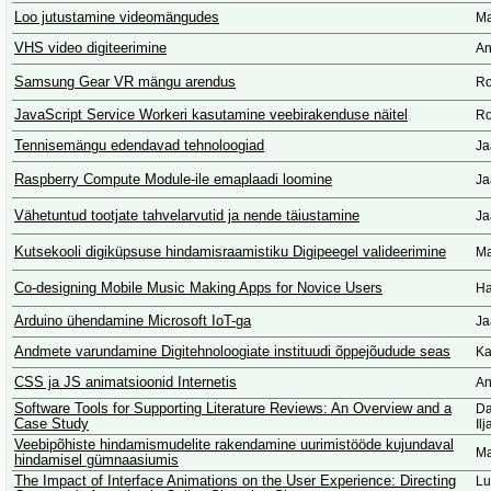
Loo jutustamine videomängudes
Ma
VHS video digiteerimine
An
Samsung Gear VR mängu arendus
Ro
JavaScript Service Workeri kasutamine veebirakenduse näitel
Ro
Tennisemängu edendavad tehnoloogiad
Ja
Raspberry Compute Module-ile emaplaadi loomine
Ja
Vähetuntud tootjate tahvelarvutid ja nende täiustamine
Ja
Kutsekooli digiküpsuse hindamisraamistiku Digipeegel valideerimine
Ma
Co-designing Mobile Music Making Apps for Novice Users
Ha
Arduino ühendamine Microsoft IoT-ga
Ja
Andmete varundamine Digitehnoloogiate instituudi õppejõudude seas
Ka
CSS ja JS animatsioonid Internetis
An
Software Tools for Supporting Literature Reviews: An Overview and a
Da
Case Study
Il
Veebipõhiste hindamismudelite rakendamine uurimistööde kujundaval
Ma
hindamisel gümnaasiumis
The Impact of Interface Animations on the User Experience: Directing
Lu