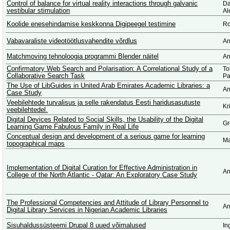
Control of balance for virtual reality interactions through galvanic
Da
vestibular stimulation
Al
Koolide enesehindamise keskkonna Digipeegel testimine
Ro
Vabavaraliste videotöötlusvahendite võrdlus
An
Matchmoving tehnoloogia programmi Blender näitel
An
Confirmatory Web Search and Polarisation: A Correlational Study of a
To
Collaborative Search Task
Pa
The Use of LibGuides in United Arab Emirates Academic Libraries: a
An
Case Study
Veebilehtede turvalisus ja selle rakendatus Eesti haridusasutuste
Kr
veebilehtedel.
Digital Devices Related to Social Skills, the Usability of the Digital
Gr
Learning Game Fabulous Family in Real Life
Conceptual design and development of a serious game for learning
Ma
topographical maps
Implementation of Digital Curation for Effective Administration in
An
College of the North Atlantic - Qatar: An Exploratory Case Study
The Professional Competencies and Attitude of Library Personnel to
An
Digital Library Services in Nigerian Academic Libraries
Sisuhaldussüsteemi Drupal 8 uued võimalused
In