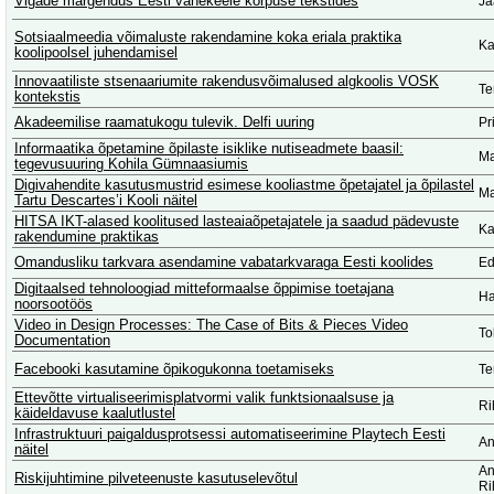
Vigade märgendus Eesti vahekeele korpuse tekstides
Ja
Sotsiaalmeedia võimaluste rakendamine koka eriala praktika
Ka
koolipoolsel juhendamisel
Innovaatiliste stsenaariumite rakendusvõimalused algkoolis VOSK
Te
kontekstis
Akadeemilise raamatukogu tulevik. Delfi uuring
Pr
Informaatika õpetamine õpilaste isiklike nutiseadmete baasil:
Ma
tegevusuuring Kohila Gümnaasiumis
Digivahendite kasutusmustrid esimese kooliastme õpetajatel ja õpilastel
Ma
Tartu Descartes’i Kooli näitel
HITSA IKT-alased koolitused lasteaiaõpetajatele ja saadud pädevuste
Ka
rakendumine praktikas
Omandusliku tarkvara asendamine vabatarkvaraga Eesti koolides
Ed
Digitaalsed tehnoloogiad mitteformaalse õppimise toetajana
Ha
noorsootöös
Video in Design Processes: The Case of Bits & Pieces Video
To
Documentation
Facebooki kasutamine õpikogukonna toetamiseks
Te
Ettevõtte virtualiseerimisplatvormi valik funktsionaalsuse ja
Ri
käideldavuse kaalutlustel
Infrastruktuuri paigaldusprotsessi automatiseerimine Playtech Eesti
An
näitel
An
Riskijuhtimine pilveteenuste kasutuselevõtul
Ri