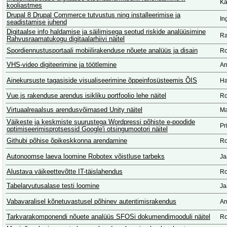
Ka
kooliastmes
Drupal 8 Drupal Commerce tutvustus ning installeerimise ja
In
seadistamise juhend
Digitaalse info haldamise ja säilimisega seotud riskide analüüsimine
Ra
Rahvusraamatukogu digitaalarhiivi näitel
Spordiennustusportaali mobiilirakenduse nõuete analüüs ja disain
Ro
VHS-video digiteerimine ja töötlemine
An
Ainekursuste tagasiside visualiseerimine õppeinfosüsteemis ÕIS
Ha
Vue.js rakenduse arendus isikliku portfoolio lehe näitel
Ro
Virtuaalreaalsus arendusvõimased Unity näitel
Ma
Väikeste ja keskmiste suurustega Wordpressi põhiste e-poodide
Pr
optimiseerimisprotsessid Google'i otsingumootori näitel
Githubi põhise õpikeskkonna arendamine
Ro
Autonoomse laeva loomine Robotex võistluse tarbeks
Ja
Alustava väikeettevõtte IT-täislahendus
Ro
Tabelarvutusalase testi loomine
Ja
Vabavaralisel kõnetuvastusel põhinev autentimisrakendus
An
Tarkvarakomponendi nõuete analüüs SFOSi dokumendimooduli näitel
Ro