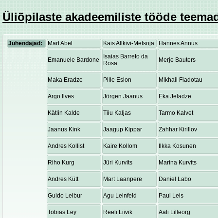
Üliõpilaste akadeemiliste tööde teemad
Juhendajad:
Mart Abel
Kais Allkivi-Metsoja
Hannes Annus
Isaias Barreto da
Emanuele Bardone
Merje Bauters
Rosa
Maka Eradze
Pille Eslon
Mikhail Fiadotau
Argo Ilves
Jörgen Jaanus
Eka Jeladze
Kätlin Kalde
Tiiu Kaljas
Tarmo Kalvet
Jaanus Kink
Jaagup Kippar
Zahhar Kirillov
Andres Kollist
Kaire Kollom
Ilkka Kosunen
Riho Kurg
Jüri Kurvits
Marina Kurvits
Andres Kütt
Mart Laanpere
Daniel Labo
Guido Leibur
Agu Leinfeld
Paul Leis
Tobias Ley
Reeli Liivik
Aali Lilleorg