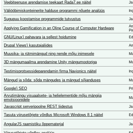
Veebiteenuse arendamise teekaart Rada7.ee näitel
Ja
Väliööbimiskonteinerite halduse programmi nõuete analüüs
In
Sugupuu koostamise programmide tutvustus
Ja
Ar
Applying Gamification in an Oline Course of Computer Hardware
Pi
GNU/Linux'i pahavara ja sellest hoidumine
Ed
Drupal Views'i kasutajaliides
An
Muusika- ja rütmimängud ning nende mõju inimesele
Ma
3D mängumaailma arendamine Unity mängumootoriga
Ma
Testimisprotsessideparendamin firma Navionics näitel
In
Mängud ja sõda: sõda mängudes ja mängud sõjanduses
Ma
Google'i SEO
Pr
Arvutimängu visuaalsete- ja helielementide mõju mängija
Ma
emotsioonidele
Javascript serveripoolne REST liidestus
Ja
Tasuta viirusetõrjete võrdlus Microsoft Windows 8.1 näitel
Ed
AngularJS raamistiku õppematerjal
Ja