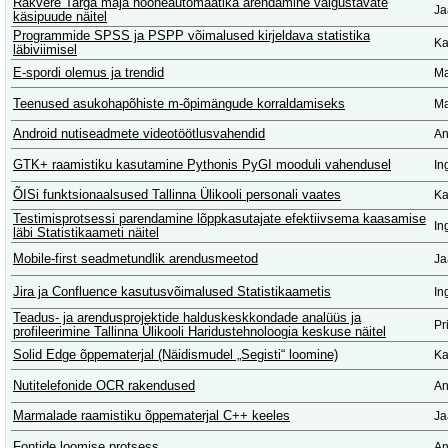
Rakvere Targa maja hooneautomaatika arendamine valgustavate
Ja
käsipuude näitel
Programmide SPSS ja PSPP võimalused kirjeldava statistika
Ka
läbiviimisel
E-spordi olemus ja trendid
Ma
Teenused asukohapõhiste m-õpimängude korraldamiseks
Ma
Android nutiseadmete videotöötlusvahendid
An
GTK+ raamistiku kasutamine Pythonis PyGI mooduli vahendusel
In
ÕISi funktsionaalsused Tallinna Ülikooli personali vaates
Ka
Testimisprotsessi parendamine lõppkasutajate efektiivsema kaasamise
In
läbi Statistikaameti näitel
Mobile-first seadmetundlik arendusmeetod
Ja
Jira ja Confluence kasutusvõimalused Statistikaametis
In
Teadus- ja arendusprojektide halduskeskkondade analüüs ja
Pr
profileerimine Tallinna Ülikooli Haridustehnoloogia keskuse näitel
Solid Edge õppematerjal (Näidismudel „Segisti“ loomine)
Ka
Nutitelefonide OCR rakendused
An
Marmalade raamistiku õppematerjal C++ keeles
Ja
Fontide loomise protsess
An