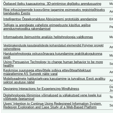
Õpilased õpiku kaasautorina: 3D-printimise digiõpiku arendusuuring
Ma
Riigi infosüsteemide koosvõime tagamine esimeseks registripõhiseks
Ar
loenduseks Eestis
Intelligentse Õppekorralduse Abisüsteemi prototüübi arendamine
Er
Tellijate ja arendajate vaheliste erimeelsuste käsitlus agiilse
Pe
arendusmetoodika rakendamisel
Informaalsete õpimustrite analüüs helitehnoloogia valdkonnas
Ma
Veebirakenduste kasutajaliideste kohandatud elemendid Polymer projekt
An
vahenditega
Haridustehnoloogia oskussõnavara kujundamine praktikakogukonna
Ma
poolt
Using Persuasive Technology to change human behavior to be more
So
healthy
Keskmise suurusega ettevõttele sobiva ettevõttearhitektuuri
An
määratlemine AS Sunorek näite varal
Mobiilseadmete haldustarkvara kasutamine ja turvalisus Eesti avaliku
An
sektori asutuse näitel
Da
Designing Interactions for Experiencing Mindfulness
Jo
Digitehnoloogia lõimimise võimalused ja väljakutsed vene keele kui
Te
võõrkeele õpetamisel
Users' Intention to Continue Using Redesigned Information System.
So
Redesign Exploration and Case Study of a Web-Based Platform