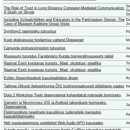
Si
The Role of Trust in Long Distance Computer-Mediated Communication:
Gu
A Study on Skype
So
Including Schoolchildren and Educators in the Participatory Design. The
Da
Case of Museum Kadriorg Group Visits
Jo
Symfony2 raamistiku tutvustus
In
Kooli digiküpsuse hindamise vahend Digipeegel
Ma
Camunda protsessimootori tutvustus
Ja
Muuseumi turundus Facebookis Kunda tsemendimuuseumi näitel
Ai
Raamat Eesti kujutavas kunstis. Maal, skulptuur, graafika
Ti
Raamat Eesti kujutavas kunstis. Maal, skulptuur, graafika
Ti
Estlex õigusinfopaketi kasutajaliidese disain
Ro
Tallinna Ülikooli õpikeskkonna ÕIS funktsionaalsused üliõpilaste vaates
Ka
Dota 2 Workshop Tools õppematerjal kohandatud mängude loomiseks
Ja
Xamarin ja Mvvmcross iOS ja Android rakenduste loomiseks.
Ja
Õppematerjal.
Elektrooniliste seadmete kasulikkus tudengitele loengutes
Ka
kaasatöötamiseks
Heli manipuleerimine veebilehel Web Audio API't kasutades
An