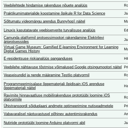
Veebilehtede hindamise rakenduse nõuete analüüs
Ro
Praktikumimaterjalide koostamine õpikule R for Data Science
Ja
Sõltumatu videomängu arendus Bunnyhop'i näitel
Ma
Linuxis kasutatavate veebiserverite turvalisuse analüüs
Ed
Camunda platformil protsessimootori rakendamine Elektrilevi
Ja
äriprotsessides
Virtual Game Museum: Gamified E-learning Environment for Learning
Ma
Digital Games History
E-residentsuse riskianalüüs panganduses
Hi
Veebilehe nähtavuse tõstmise võimalused Google otsingumootori näitel
Pr
Veaseisundid ja nende määramine Testlio platvormil
Ro
Programmeerimisalase õppematerjali õpidisain iOS arenduse
Ha
õppematerjali näitel
Ravimite hinnavaatluse mobiilirakenduse prototüübi loomine iOS
Ro
platvormile
Ühistranspordi sõiduplaani andmete optimeerimine nutiseadmetele
Pr
Vabavaralisel näotuvastusel põhinev autentimisrakendus
An
Nutiriide prototüübi loomine Arduino platvormi abil
Ja