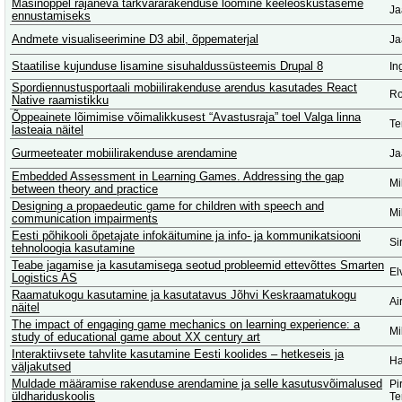
Masinõppel rajaneva tarkvararakenduse loomine keeleoskustaseme
Ja
ennustamiseks
Andmete visualiseerimine D3 abil, õppematerjal
Ja
Staatilise kujunduse lisamine sisuhaldussüsteemis Drupal 8
In
Spordiennustusportaali mobiilirakenduse arendus kasutades React
Ro
Native raamistikku
Õppeainete lõimimise võimalikkusest “Avastusraja” toel Valga linna
Te
lasteaia näitel
Gurmeeteater mobiilirakenduse arendamine
Ja
Embedded Assessment in Learning Games. Addressing the gap
Mi
between theory and practice
Designing a propaedeutic game for children with speech and
Mi
communication impairments
Eesti põhikooli õpetajate infokäitumine ja info- ja kommunikatsiooni
Si
tehnoloogia kasutamine
Teabe jagamise ja kasutamisega seotud probleemid ettevõttes Smarten
El
Logistics AS
Raamatukogu kasutamine ja kasutatavus Jõhvi Keskraamatukogu
Ai
näitel
The impact of engaging game mechanics on learning experience: a
Mi
study of educational game about XX century art
Interaktiivsete tahvlite kasutamine Eesti koolides – hetkeseis ja
Ha
väljakutsed
Muldade määramise rakenduse arendamine ja selle kasutusvõimalused
Pi
üldhariduskoolis
Te