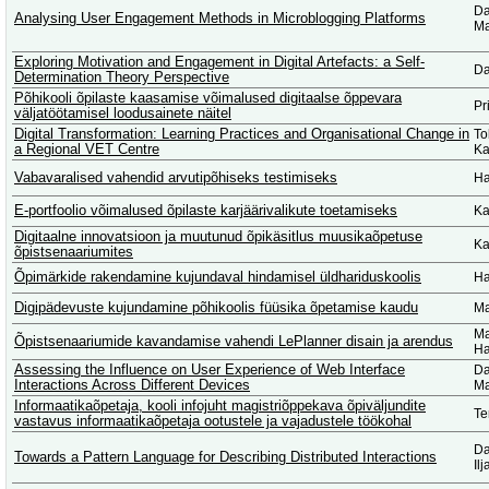
Da
Analysing User Engagement Methods in Microblogging Platforms
Ma
Exploring Motivation and Engagement in Digital Artefacts: a Self-
Da
Determination Theory Perspective
Põhikooli õpilaste kaasamise võimalused digitaalse õppevara
Pr
väljatöötamisel loodusainete näitel
Digital Transformation: Learning Practices and Organisational Change in
To
a Regional VET Centre
Ka
Vabavaralised vahendid arvutipõhiseks testimiseks
Ha
E-portfoolio võimalused õpilaste karjäärivalikute toetamiseks
Ka
Digitaalne innovatsioon ja muutunud õpikäsitlus muusikaõpetuse
Ka
õpistsenaariumites
Õpimärkide rakendamine kujundaval hindamisel üldhariduskoolis
Ha
Digipädevuste kujundamine põhikoolis füüsika õpetamise kaudu
Ma
Ma
Õpistsenaariumide kavandamise vahendi LePlanner disain ja arendus
Ha
Assessing the Influence on User Experience of Web Interface
Da
Interactions Across Different Devices
Ma
Informaatikaõpetaja, kooli infojuht magistriõppekava õpiväljundite
Te
vastavus informaatikaõpetaja ootustele ja vajadustele töökohal
Da
Towards a Pattern Language for Describing Distributed Interactions
Il