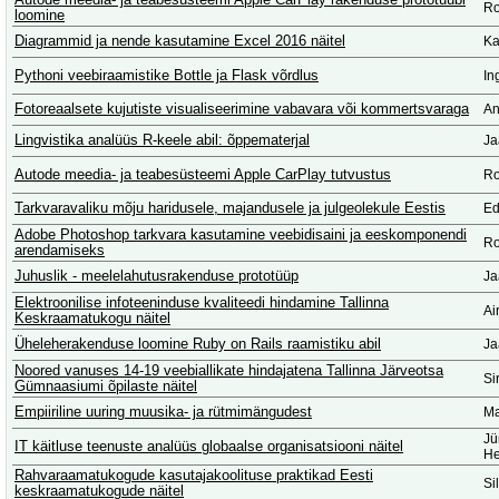
Autode meedia- ja teabesüsteemi Apple CarPlay rakenduse prototüübi
Ro
loomine
Diagrammid ja nende kasutamine Excel 2016 näitel
Ka
Pythoni veebiraamistike Bottle ja Flask võrdlus
In
Fotoreaalsete kujutiste visualiseerimine vabavara või kommertsvaraga
An
Lingvistika analüüs R-keele abil: õppematerjal
Ja
Autode meedia- ja teabesüsteemi Apple CarPlay tutvustus
Ro
Tarkvaravaliku mõju haridusele, majandusele ja julgeolekule Eestis
Ed
Adobe Photoshop tarkvara kasutamine veebidisaini ja eeskomponendi
Ro
arendamiseks
Juhuslik - meelelahutusrakenduse prototüüp
Ja
Elektroonilise infoteeninduse kvaliteedi hindamine Tallinna
Ai
Keskraamatukogu näitel
Üheleherakenduse loomine Ruby on Rails raamistiku abil
Ja
Noored vanuses 14-19 veebiallikate hindajatena Tallinna Järveotsa
Si
Gümnaasiumi õpilaste näitel
Empiiriline uuring muusika- ja rütmimängudest
Ma
Jü
IT käitluse teenuste analüüs globaalse organisatsiooni näitel
He
Rahvaraamatukogude kasutajakoolituse praktikad Eesti
Si
keskraamatukogude näitel