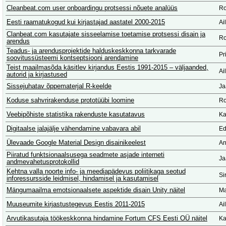
Cleanbeat.com user onboardingu protsessi nõuete analüüs
Ro
Eesti raamatukogud kui kirjastajad aastatel 2000-2015
Ai
Clanbeat.com kasutajate sisseelamise toetamise protsessi disain ja
Ro
arendus
Teadus- ja arendusprojektide halduskeskkonna tarkvarade
Pr
soovitussüsteemi kontseptsiooni arendamine
Teist maailmasõda käsitlev kirjandus Eestis 1991-2015 – väljaanded,
Ai
autorid ja kirjastused
Sissejuhatav õppematerjal R-keelde
Ja
Koduse sahvrirakenduse prototüübi loomine
Ro
Veebipõhiste statistika rakenduste kasutatavus
Ka
Digitaalse jalajälje vähendamine vabavara abil
Ed
Ülevaade Google Material Design disainikeelest
An
Piiratud funktsionaalsusega seadmete asjade interneti
Ja
andmevahetusprotokollid
Kehtna valla noorte info- ja meediapädevus poliitikaga seotud
Si
inforessursside leidmisel, hindamisel ja kasutamisel
Mängumaailma emotsionaalsete aspektide disain Unity näitel
Ma
Muuseumite kirjastustegevus Eestis 2011-2015
Ai
Arvutikasutaja töökeskkonna hindamine Fortum CFS Eesti OÜ näitel
Ka