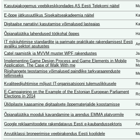
Kasutajakogemus veebikeskkondades AS Eesti Telekomi näitel
Ma
E-õppe jätkusuutlikus Sisekaitseakadeemia näitel
Ka
Digitaalse narratiivi kasutamise võimalused lasteaias
Ka
Õpianalüütika lahendused töökohal õppes
Ha
IT riskijuhtimise standardite ja parimate praktikate rakendamisest Eesti
An
avaliku sektori asutustes
Catel raamistik ja MVVM muster WPF rakendustes
Ja
Implementing Game Design Process and Game Elements in Mobile
To
Application. The Case of Walk With me
Ma
Riigihangete teostamise võimalused paindlike tarkvaraarenduste
Me
tellimiseks
Kvaliteedijuhtimise mõjust IT-organisatsiooni tulemuslikkusele
Re
E-Campaigning on the Example of the Estonian European Parliament
Ro
Elections in 2014
Üliõpilaste kaasamine digitaalsete õppematerjalide koostamisse
Ha
Õpianalüütika mooduli kavandamine ja arendus EMMA platvormile
Ha
Google reklaamitoodete rakendatavus Eesti e-kaubandussektoris
An
Arvutiklassi broneerimise veebirakendus Eesti koolidele
Ma