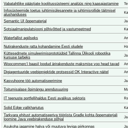
Vabatahtlike päästjate koolitussüsteemi analüüs ning kaasajastamine
Te
Infosüsteemide toetus juhtimisülesannete ja juhtimisrollide täitmisel
Ka
alushariduses
Semantic UI õppematerjal
Ja
Sotsiaalmanipulatsiooni põhivõtted ja vastumeetmed
Ka
Waterfallist agiilseks
An
Nutirakenduste ratta kohandamine Eesti oludele
Ha
Küttesedmete simuleerimisprototüübid Tallinna Ülikooli robootika
Ja
kursuse tarbeks
Woocommerc'i baasil loodud ärirakenduste maksmise voo head tavad
An
Digiagentuuride veebiprojektide protsessid OK Interactive näitel
An
Kasvuhoone töö automatiseerimine
Ja
Toitumisalase õpimängu arendusuuring
Ma
IT teenuste portfellihaldus Eesti avalikus sektoris
Ra
Solid Edge valikharjutus
Ka
Tarkvara ehitust automatiseeriva tööriista Gradle kohta õppematerjali
Ja
loomine Java veebirakenduse põhjal
Asukoha jagamine halva või muutuva leviga piirkonnas
Ja