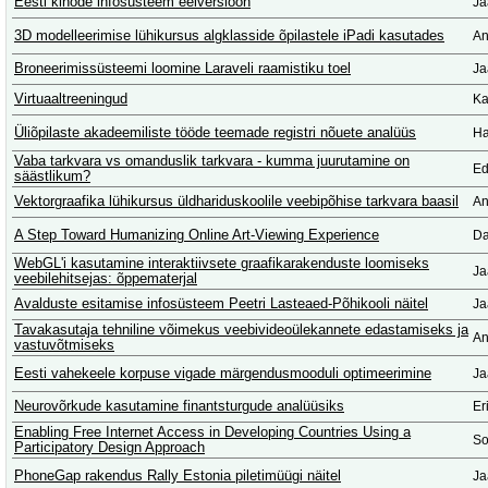
Eesti kinode infosüsteem eelversioon
Ja
3D modelleerimise lühikursus algklasside õpilastele iPadi kasutades
An
Broneerimissüsteemi loomine Laraveli raamistiku toel
Ja
Virtuaaltreeningud
Ka
Üliõpilaste akadeemiliste tööde teemade registri nõuete analüüs
Ha
Vaba tarkvara vs omanduslik tarkvara - kumma juurutamine on
Ed
säästlikum?
Vektorgraafika lühikursus üldhariduskoolile veebipõhise tarkvara baasil
An
A Step Toward Humanizing Online Art-Viewing Experience
Da
WebGL'i kasutamine interaktiivsete graafikarakenduste loomiseks
Ja
veebilehitsejas: õppematerjal
Avalduste esitamise infosüsteem Peetri Lasteaed-Põhikooli näitel
Ja
Tavakasutaja tehniline võimekus veebivideoülekannete edastamiseks ja
An
vastuvõtmiseks
Eesti vahekeele korpuse vigade märgendusmooduli optimeerimine
Ja
Neurovõrkude kasutamine finantsturgude analüüsiks
Er
Enabling Free Internet Access in Developing Countries Using a
So
Participatory Design Approach
PhoneGap rakendus Rally Estonia piletimüügi näitel
Ja