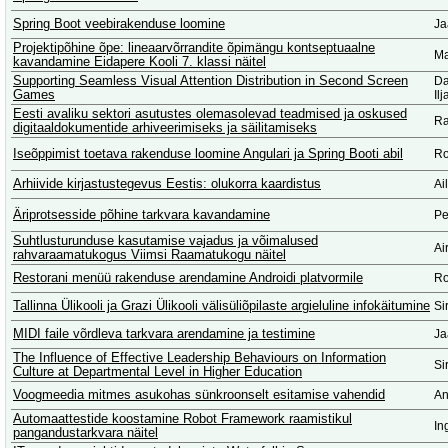
Spring Boot veebirakenduse loomine
Ja
Projektipõhine õpe: lineaarvõrrandite õpimängu kontseptuaalne
Ma
kavandamine Eidapere Kooli 7. klassi näitel
Supporting Seamless Visual Attention Distribution in Second Screen
Da
Games
Il
Eesti avaliku sektori asutustes olemasolevad teadmised ja oskused
Ra
digitaaldokumentide arhiveerimiseks ja säilitamiseks
Iseõppimist toetava rakenduse loomine Angulari ja Spring Booti abil
Ro
Arhiivide kirjastustegevus Eestis: olukorra kaardistus
Ai
Äriprotsesside põhine tarkvara kavandamine
Pe
Suhtlusturunduse kasutamise vajadus ja võimalused
Ai
rahvaraamatukogus Viimsi Raamatukogu näitel
Restorani menüü rakenduse arendamine Androidi platvormile
Ro
Tallinna Ülikooli ja Grazi Ülikooli välisüliõpilaste argieluline infokäitumine
Si
MIDI faile võrdleva tarkvara arendamine ja testimine
Ja
The Influence of Effective Leadership Behaviours on Information
Si
Culture at Departmental Level in Higher Education
Voogmeedia mitmes asukohas sünkroonselt esitamise vahendid
An
Automaattestide koostamine Robot Framework raamistikul
In
pangandustarkvara näitel