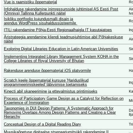
Vue.js raamistiku õppematerjal
Ro
Infohalduse rakendamine inimressursside juhtimisel AS Eesti Post
Ai
(Omniva) Tallinna Kullerpunkti näitel
Iv
Isikliku portfoolio kujundusmalli disain ja
Ro
arendus WordPress sisuhaldussüsteemile
ITILi rakendamine Põhja-Eesti Regionaalhaigla IT kasutajatoes
In
Äristrateegia arendamine kliendi teadmusjuhtimise abil Põhjakeskuse
Ai
näitel
Exploring Digital Libraries Education in Latin American Universities
Si
Implementing Integrated Library Management System KOHA in the
Si
College Libraries of Royal University of Bhutan
Rakenduse arenduse õppematerjal iOS platvormile
Ha
Scratch keele õppematerjal kursuse 'Hariduslikud
In
programmeerimiskeeled' läbiviimise toetamiseks
Kinecti abil skaneerimine ja ettevalmistus printimiseks
Ka
Process of Participatory Game Design as a Catalyst for Reflection on
Mi
Experience of Immigration
Taxonomies in DUI Design Patterns: A Systematic Approach for
Da
Removing Overlaps Among Design Patterns and Creating a Clear
Il
Hierarchy
Conceptual Design of a Digital Reading Diary
Tr
Muusikaõpetuse digitaalse stsenaariumitsükli rakendamine II