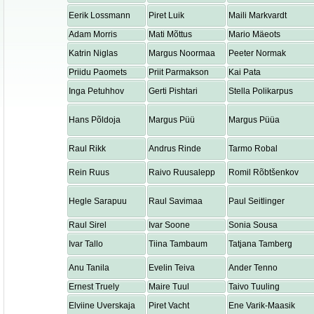
Eerik Lossmann
Piret Luik
Maili Markvardt
Adam Morris
Mati Mõttus
Mario Mäeots
Katrin Niglas
Margus Noormaa
Peeter Normak
Priidu Paomets
Priit Parmakson
Kai Pata
Inga Petuhhov
Gerti Pishtari
Stella Polikarpus
Hans Põldoja
Margus Püü
Margus Püüa
Raul Rikk
Andrus Rinde
Tarmo Robal
Rein Ruus
Raivo Ruusalepp
Romil Rõbtšenkov
Hegle Sarapuu
Raul Savimaa
Paul Seitlinger
Raul Sirel
Ivar Soone
Sonia Sousa
Ivar Tallo
Tiina Tambaum
Tatjana Tamberg
Anu Tanila
Evelin Teiva
Ander Tenno
Ernest Truely
Maire Tuul
Taivo Tuuling
Elviine Uverskaja
Piret Vacht
Ene Varik-Maasik