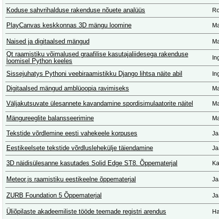
Koduse sahvrihalduse rakenduse nõuete analüüs
Ro
PlayCanvas keskkonnas 3D mängu loomine
Ma
Naised ja digitaalsed mängud
Ma
Qt raamistiku võimalused graafilise kasutajaliidesega rakenduse
In
loomisel Python keeles
Sissejuhatys Pythoni veebiraamistikku Django lihtsa näite abil
In
Digitaalsed mängud amblüoopia ravimiseks
Ma
Väljakutsuvate ülesannete kavandamine spordisimulaatorite näitel
Ma
Mängureeglite balansseerimine
Ma
Tekstide võrdlemine eesti vahekeele korpuses
Ja
Eestikeelsete tekstide võrdluslehekülje täiendamine
Ja
3D näidisülesanne kasutades Solid Edge ST8. Õppematerjal
Ka
Meteor.js raamistiku eestikeelne õppematerjal
Ja
ZURB Foundation 5 Õppematerjal
Ja
Üliõpilaste akadeemiliste tööde teemade registri arendus
Ha