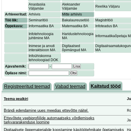
Anastasiia
Aleksander
Reelika Väljaru
Väljamäe
Väljamäe
Arhiveeritud:
Arhiivis
Mitte arhiivis
Töö liik:
Seminaritöö
Bakalaureusetöö
Magistritöö
Õppekava:
Informaatika BA
Matemaatika BA
Infoteadus BA
Infotehnoloogia
Haridustehnoloogia
Informaatikaõpetaja 
juhtimine MA
MA
Inimese ja arvuti
Digitaalsed
Digitaalraamatukogu
interaktsioon MA
õpimängud MA
MA
Infoühiskonna
tehnoloogiad DOK
Ajavahemik:
-
Lisa
Õpilase nimi:
Otsi
Kaitstud tööd
Registreeritud teemad
Vabad teemad
Teema pealkiri
Ju
Brändi edendamine uues meedias ettevõtte näitel.
Ro
Ettevõtete veebiprofiilide automaatseks võrdlemiseks
Ja
tarkvararakenduse loomine
Digitaalsete õppematerjalide koostamine käsitöötehnikate õpetamiseks
Ha