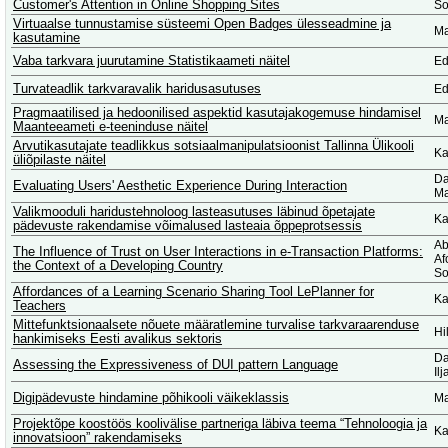
Customer's Attention in Online Shopping Sites
So
Virtuaalse tunnustamise süsteemi Open Badges ülesseadmine ja
Ma
kasutamine
Vaba tarkvara juurutamine Statistikaameti näitel
Ed
Turvateadlik tarkvaravalik haridusasutuses
Ed
Pragmaatilised ja hedoonilised aspektid kasutajakogemuse hindamisel
Ma
Maanteeameti e-teeninduse näitel
Arvutikasutajate teadlikkus sotsiaalmanipulatsioonist Tallinna Ülikooli
Ka
üliõpilaste näitel
Da
Evaluating Users' Aesthetic Experience During Interaction
Ma
Valikmooduli haridustehnoloog lasteasutuses läbinud õpetajate
Ka
pädevuste rakendamise võimalused lasteaia õppeprotsessis
Ab
The Influence of Trust on User Interactions in e-Transaction Platforms:
Af
the Context of a Developing Country
So
Affordances of a Learning Scenario Sharing Tool LePlanner for
Ka
Teachers
Mittefunktsionaalsete nõuete määratlemine turvalise tarkvaraarenduse
Hi
hankimiseks Eesti avalikus sektoris
Da
Assessing the Expressiveness of DUI pattern Language
Il
Digipädevuste hindamine põhikooli väikeklassis
Ma
Projektõpe koostöös koolivälise partneriga läbiva teema “Tehnoloogia ja
Ka
innovatsioon” rakendamiseks