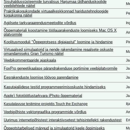
Sisuhaldussüsteemide turvalisus Harjumaa üldhariduskoolide
Me
veebilehtede näitel
Praktikakogukondade virtuaalkeskkonnad haridustehnoloogide
Pe
kogukonna näitel
Agiilsete tarkvaraarendusmeetodite võrdlus
In
Õppematerjali koostamine töölauarakenduste loomiseks Mac OS X
An
platvormile
Koolitusmooduli "Õppeprotsess digiajastul" loomine ja hindamine
Pi
Virtuaalsed simulaatorid ja nende rakendamine reaalsete oskuste
Ma
omandamiseks Gran Turismo näitel
Veebikommentaaride ajaskaala
Ja
FoxPro geneetikaalase pärandrakenduse portimine veebiplatvormile
Ja
Eesrakenduste loomise töövoo parendamine
Ja
Kasutajaliidese testid programmeerimisoskuste hindamiseks
Ja
Apple’i fototöötlustarkvara iPhoto õppematerjal
Ja
Kasutatavuse testimine projektis Touch the Exchange
Il
Veebipõhiste vektorgraafika programmide võrdlus
An
Uurimus internetipõhistest interaktiivsetest tehisintellekti rakendustest
Er
Õppeotstarbelised mängud ja simulaatorid keele õppimiseks
Ma