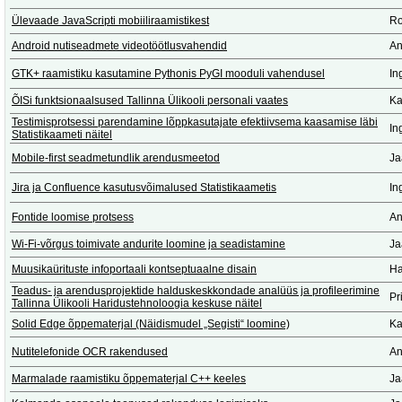
Ülevaade JavaScripti mobiiliraamistikest
Ro
Android nutiseadmete videotöötlusvahendid
An
GTK+ raamistiku kasutamine Pythonis PyGI mooduli vahendusel
In
ÕISi funktsionaalsused Tallinna Ülikooli personali vaates
Ka
Testimisprotsessi parendamine lõppkasutajate efektiivsema kaasamise läbi
In
Statistikaameti näitel
Mobile-first seadmetundlik arendusmeetod
Ja
Jira ja Confluence kasutusvõimalused Statistikaametis
In
Fontide loomise protsess
An
Wi-Fi-võrgus toimivate andurite loomine ja seadistamine
Ja
Muusikaürituste infoportaali kontseptuaalne disain
Ha
Teadus- ja arendusprojektide halduskeskkondade analüüs ja profileerimine
Pr
Tallinna Ülikooli Haridustehnoloogia keskuse näitel
Solid Edge õppematerjal (Näidismudel „Segisti“ loomine)
Ka
Nutitelefonide OCR rakendused
An
Marmalade raamistiku õppematerjal C++ keeles
Ja