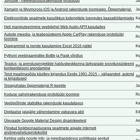
Juhuslik - meelelahutusrakenduse prototüüp
Ja
Xamarin ja Mvvmcross iOS ja Android rakenduste loomiseks. Õppematerjal.
Ja
Elektrooniliste seadmete kasulikkus tudengitele loengutes kaasatöötamiseks
Ka
Heli manipuleerimine veebilehel Web Audio API't kasutades
An
Autode meedia- ja teabesüsteemi Apple CarPlay rakenduse prototüübi
Ro
loomine
Diagrammid ja nende kasutamine Excel 2016 näitel
Ka
Pythoni veebiraamistike Bottle ja Flask võrdlus
In
Teadus- ja arendusprojektide halduskeskkonna tarkvarade soovitussüsteemi
Pr
kontseptsiooni arendamine
Teist maailmasõda käsitlev kirjandus Eestis 1991-2015 – väljaanded, autorid
Ai
ja kirjastused
Sissejuhatav õppematerjal R-keelde
Ja
Koduse sahvrirakenduse prototüübi loomine
Ro
Veebipõhiste statistika rakenduste kasutatavus
Ka
Digitaalse jalajälje vähendamine vabavara abil
Ed
Ülevaade Google Material Design disainikeelest
An
Piiratud funktsionaalsusega seadmete asjade interneti
Ja
andmevahetusprotokollid
Kehtna valla noorte info- ja meediapädevus poliitikaga seotud