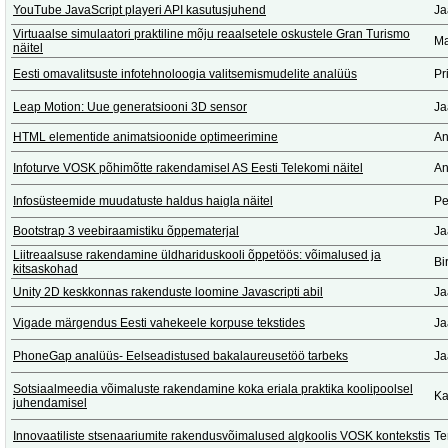
YouTube JavaScript playeri API kasutusjuhend
Ja
Virtuaalse simulaatori praktiline mõju reaalsetele oskustele Gran Turismo
Ma
näitel
Eesti omavalitsuste infotehnoloogia valitsemismudelite analüüs
Pr
Leap Motion: Uue generatsiooni 3D sensor
Ja
HTML elementide animatsioonide optimeerimine
An
Infoturve VOSK põhimõtte rakendamisel AS Eesti Telekomi näitel
An
Infosüsteemide muudatuste haldus haigla näitel
Pe
Bootstrap 3 veebiraamistiku õppematerjal
Ja
Liitreaalsuse rakendamine üldhariduskooli õppetöös: võimalused ja
Bi
kitsaskohad
Unity 2D keskkonnas rakenduste loomine Javascripti abil
Ja
Vigade märgendus Eesti vahekeele korpuse tekstides
Ja
PhoneGap analüüs- Eelseadistused bakalaureusetöö tarbeks
Ja
Sotsiaalmeedia võimaluste rakendamine koka eriala praktika koolipoolsel
Ka
juhendamisel
Innovaatiliste stsenaariumite rakendusvõimalused algkoolis VOSK kontekstis
Te