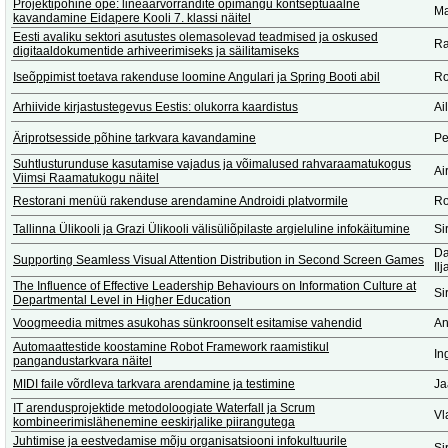
Projektipõhine õpe: lineaarvõrrandite õpimängu kontseptuaalne
Ma
kavandamine Eidapere Kooli 7. klassi näitel
Eesti avaliku sektori asutustes olemasolevad teadmised ja oskused
Ra
digitaaldokumentide arhiveerimiseks ja säilitamiseks
Iseõppimist toetava rakenduse loomine Angulari ja Spring Booti abil
Ro
Arhiivide kirjastustegevus Eestis: olukorra kaardistus
Ai
Äriprotsesside põhine tarkvara kavandamine
Pe
Suhtlusturunduse kasutamise vajadus ja võimalused rahvaraamatukogus
Ai
Viimsi Raamatukogu näitel
Restorani menüü rakenduse arendamine Androidi platvormile
Ro
Tallinna Ülikooli ja Grazi Ülikooli välisüliõpilaste argieluline infokäitumine
Si
Da
Supporting Seamless Visual Attention Distribution in Second Screen Games
Il
The Influence of Effective Leadership Behaviours on Information Culture at
Si
Departmental Level in Higher Education
Voogmeedia mitmes asukohas sünkroonselt esitamise vahendid
An
Automaattestide koostamine Robot Framework raamistikul
In
pangandustarkvara näitel
MIDI faile võrdleva tarkvara arendamine ja testimine
Ja
IT arendusprojektide metodoloogiate Waterfall ja Scrum
Vl
kombineerimislähenemine eeskirjalike piirangutega
Juhtimise ja eestvedamise mõju organisatsiooni infokultuurile