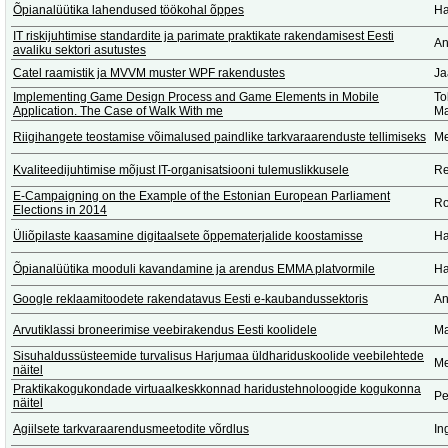
Õpianalüütika lahendused töökohal õppes
Ha
IT riskijuhtimise standardite ja parimate praktikate rakendamisest Eesti
An
avaliku sektori asutustes
Catel raamistik ja MVVM muster WPF rakendustes
Ja
Implementing Game Design Process and Game Elements in Mobile
To
Application. The Case of Walk With me
Ma
Riigihangete teostamise võimalused paindlike tarkvaraarenduste tellimiseks
Me
Kvaliteedijuhtimise mõjust IT-organisatsiooni tulemuslikkusele
Re
E-Campaigning on the Example of the Estonian European Parliament
Ro
Elections in 2014
Üliõpilaste kaasamine digitaalsete õppematerjalide koostamisse
Ha
Õpianalüütika mooduli kavandamine ja arendus EMMA platvormile
Ha
Google reklaamitoodete rakendatavus Eesti e-kaubandussektoris
An
Arvutiklassi broneerimise veebirakendus Eesti koolidele
Ma
Sisuhaldussüsteemide turvalisus Harjumaa üldhariduskoolide veebilehtede
Me
näitel
Praktikakogukondade virtuaalkeskkonnad haridustehnoloogide kogukonna
Pe
näitel
Agiilsete tarkvaraarendusmeetodite võrdlus
In