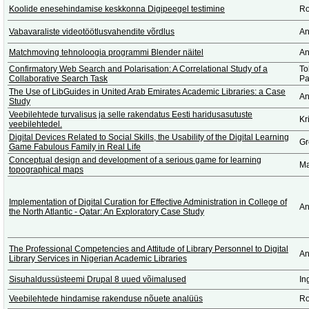
Koolide enesehindamise keskkonna Digipeegel testimine
Ro
Vabavaraliste videotöötlusvahendite võrdlus
An
Matchmoving tehnoloogia programmi Blender näitel
An
Confirmatory Web Search and Polarisation: A Correlational Study of a
To
Collaborative Search Task
Pa
The Use of LibGuides in United Arab Emirates Academic Libraries: a Case
An
Study
Veebilehtede turvalisus ja selle rakendatus Eesti haridusasutuste
Kr
veebilehtedel.
Digital Devices Related to Social Skills, the Usability of the Digital Learning
Gr
Game Fabulous Family in Real Life
Conceptual design and development of a serious game for learning
Ma
topographical maps
Implementation of Digital Curation for Effective Administration in College of
An
the North Atlantic - Qatar: An Exploratory Case Study
The Professional Competencies and Attitude of Library Personnel to Digital
An
Library Services in Nigerian Academic Libraries
Sisuhaldussüsteemi Drupal 8 uued võimalused
In
Veebilehtede hindamise rakenduse nõuete analüüs
Ro