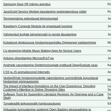
Samsung Gear VR mängu arendus
Ro
JavaScript Service Workeri kasutamine veebirakenduse näitel
Ro
Tennisemängu edendavad tehnoloogiad
Ja
Raspberry Compute Module-ile emaplaadi loomine
Ja
Vähetuntud tootjate tahvelarvutid ja nende täiustamine
Ja
Kutsekooli digiküpsuse hindamisraamistiku Digipeegel valideerimine
Ma
Co-designing Mobile Music Making Apps for Novice Users
Ha
Arduino ühendamine Microsoft IoT-ga
Ja
Andmete varundamine Digitehnoloogiate instituudi õppejõudude seas
Ka
CSS ja JS animatsioonid Internetis
An
Veebipõhiste hindamismudelite rakendamine uurimistööde kujundaval
Ma
hindamisel gümnaasiumis
The Impact of Interface Animations on the User Experience: Directing
Lu
Customer's Attention in Online Shopping Sites
So
Software Tools for Supporting Literature Reviews: An Overview and a Case
Da
Study
Il
Turvateadlik tarkvaravalik haridusasutuses
Ed
Virtuaalse tunnustamise süsteemi Open Badges ülesseadmine ja