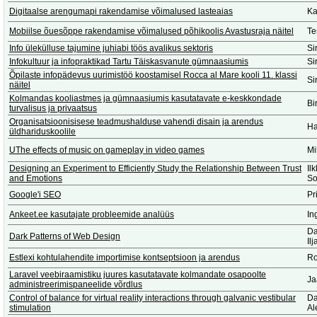
Digitaalse arengumapi rakendamise võimalused lasteaias
Ka
Mobiilse õuesõppe rakendamise võimalused põhikoolis Avastusraja näitel
Te
Info ülekülluse tajumine juhiabi töös avalikus sektoris
Si
Infokultuur ja infopraktikad Tartu Täiskasvanute gümnaasiumis
Si
Õpilaste infopädevus uurimistöö koostamisel Rocca al Mare kooli 11. klassi
Si
näitel
Kolmandas kooliastmes ja gümnaasiumis kasutatavate e-keskkondade
Bi
turvalisus ja privaatsus
Organisatsioonisisese teadmushalduse vahendi disain ja arendus
Ha
üldhariduskoolile
UThe effects of music on gameplay in video games
Mi
Designing an Experiment to Efficiently Study the Relationship Between Trust
Il
and Emotions
So
Google'i SEO
Pr
Ankeet.ee kasutajate probleemide analüüs
In
Da
Dark Patterns of Web Design
Il
Estlexi kohtulahendite importimise kontseptsioon ja arendus
Ro
Laravel veebiraamistiku juures kasutatavate kolmandate osapoolte
Ja
administreerimispaneelide võrdlus
Control of balance for virtual reality interactions through galvanic vestibular
Da
stimulation
Al