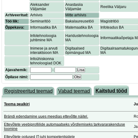
Aleksander
Anastasiia
Reelika Väljaru
Väljamäe
Väljamäe
Arhiveeritud:
Arhiivis
Mitte arhiivis
Töö liik:
Seminaritöö
Bakalaureusetöö
Magistritöö
Õppekava:
Informaatika BA
Matemaatika BA
Infoteadus BA
Infotehnoloogia
Haridustehnoloogia
Informaatikaõpetaja 
juhtimine MA
MA
Inimese ja arvuti
Digitaalsed
Digitaalraamatukogu
interaktsioon MA
õpimängud MA
MA
Infoühiskonna
tehnoloogiad DOK
Ajavahemik:
-
Lisa
Õpilase nimi:
Otsi
Kaitstud tööd
Registreeritud teemad
Vabad teemad
Teema pealkiri
Ju
Brändi edendamine uues meedias ettevõtte näitel.
Ro
Ettevõtete veebiprofiilide automaatseks võrdlemiseks tarkvararakenduse
Ja
loomine
Ettevõtete ootused IT-juhi kompetentsidele
Pe