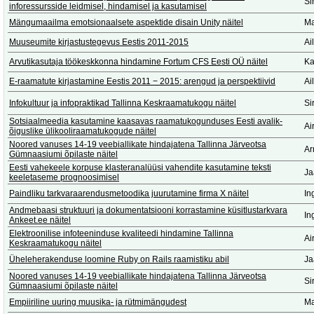
Si
inforessursside leidmisel, hindamisel ja kasutamisel
Mängumaailma emotsionaalsete aspektide disain Unity näitel
Ma
Muuseumite kirjastustegevus Eestis 2011-2015
Ai
Arvutikasutaja töökeskkonna hindamine Fortum CFS Eesti OÜ näitel
Ka
E-raamatute kirjastamine Eestis 2011 − 2015: arengud ja perspektiivid
Ai
Infokultuur ja infopraktikad Tallinna Keskraamatukogu näitel
Si
Sotsiaalmeedia kasutamine kaasavas raamatukogunduses Eesti avalik-
Ai
õiguslike ülikooliraamatukogude näitel
Noored vanuses 14-19 veebiallikate hindajatena Tallinna Järveotsa
Ar
Gümnaasiumi õpilaste näitel
Eesti vahekeele korpuse klasteranalüüsi vahendite kasutamine teksti
Ja
keeletaseme prognoosimisel
Paindliku tarkvaraarendusmetoodika juurutamine firma X näitel
In
Andmebaasi struktuuri ja dokumentatsiooni korrastamine küsitlustarkvara
In
Ankeet.ee näitel
Elektroonilise infoteeninduse kvaliteedi hindamine Tallinna
Ai
Keskraamatukogu näitel
Üheleherakenduse loomine Ruby on Rails raamistiku abil
Ja
Noored vanuses 14-19 veebiallikate hindajatena Tallinna Järveotsa
Si
Gümnaasiumi õpilaste näitel
Empiiriline uuring muusika- ja rütmimängudest
Ma