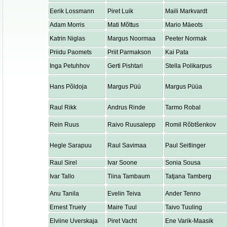
Eerik Lossmann
Piret Luik
Maili Markvardt
Adam Morris
Mati Mõttus
Mario Mäeots
Katrin Niglas
Margus Noormaa
Peeter Normak
Priidu Paomets
Priit Parmakson
Kai Pata
Inga Petuhhov
Gerti Pishtari
Stella Polikarpus
Hans Põldoja
Margus Püü
Margus Püüa
Raul Rikk
Andrus Rinde
Tarmo Robal
Rein Ruus
Raivo Ruusalepp
Romil Rõbtšenkov
Hegle Sarapuu
Raul Savimaa
Paul Seitlinger
Raul Sirel
Ivar Soone
Sonia Sousa
Ivar Tallo
Tiina Tambaum
Tatjana Tamberg
Anu Tanila
Evelin Teiva
Ander Tenno
Ernest Truely
Maire Tuul
Taivo Tuuling
Elviine Uverskaja
Piret Vacht
Ene Varik-Maasik