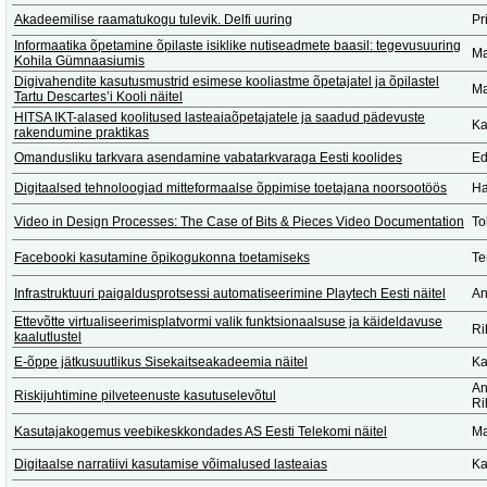
Akadeemilise raamatukogu tulevik. Delfi uuring
Pr
Informaatika õpetamine õpilaste isiklike nutiseadmete baasil: tegevusuuring
Ma
Kohila Gümnaasiumis
Digivahendite kasutusmustrid esimese kooliastme õpetajatel ja õpilastel
Ma
Tartu Descartes’i Kooli näitel
HITSA IKT-alased koolitused lasteaiaõpetajatele ja saadud pädevuste
Ka
rakendumine praktikas
Omandusliku tarkvara asendamine vabatarkvaraga Eesti koolides
Ed
Digitaalsed tehnoloogiad mitteformaalse õppimise toetajana noorsootöös
Ha
Video in Design Processes: The Case of Bits & Pieces Video Documentation
To
Facebooki kasutamine õpikogukonna toetamiseks
Te
Infrastruktuuri paigaldusprotsessi automatiseerimine Playtech Eesti näitel
An
Ettevõtte virtualiseerimisplatvormi valik funktsionaalsuse ja käideldavuse
Ri
kaalutlustel
E-õppe jätkusuutlikus Sisekaitseakadeemia näitel
Ka
An
Riskijuhtimine pilveteenuste kasutuselevõtul
Ri
Kasutajakogemus veebikeskkondades AS Eesti Telekomi näitel
Ma
Digitaalse narratiivi kasutamise võimalused lasteaias
Ka