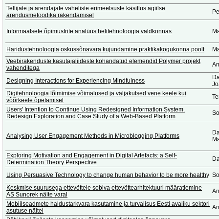
Tellijate ja arendajate vaheliste erimeelsuste käsitlus agiilse
Pe
arendusmetoodika rakendamisel
Informaalsete õpimustrite analüüs helitehnoloogia valdkonnas
Ma
Haridustehnoloogia oskussõnavara kujundamine praktikakogukonna poolt
Ma
Veebirakenduste kasutajaliideste kohandatud elemendid Polymer projekt
An
vahenditega
Da
Designing Interactions for Experiencing Mindfulness
Jo
Digitehnoloogia lõimimise võimalused ja väljakutsed vene keele kui
Te
võõrkeele õpetamisel
Users' Intention to Continue Using Redesigned Information System.
So
Redesign Exploration and Case Study of a Web-Based Platform
Da
Analysing User Engagement Methods in Microblogging Platforms
Ma
Exploring Motivation and Engagement in Digital Artefacts: a Self-
Da
Determination Theory Perspective
Using Persuasive Technology to change human behavior to be more healthy
So
Keskmise suurusega ettevõttele sobiva ettevõttearhitektuuri määratlemine
An
AS Sunorek näite varal
Mobiilseadmete haldustarkvara kasutamine ja turvalisus Eesti avaliku sektori
An
asutuse näitel