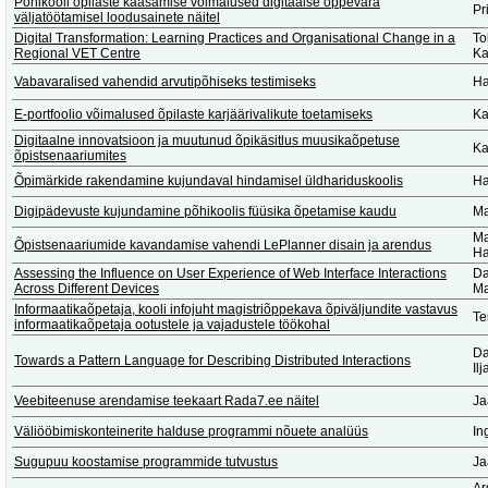
Põhikooli õpilaste kaasamise võimalused digitaalse õppevara
Pr
väljatöötamisel loodusainete näitel
Digital Transformation: Learning Practices and Organisational Change in a
To
Regional VET Centre
Ka
Vabavaralised vahendid arvutipõhiseks testimiseks
Ha
E-portfoolio võimalused õpilaste karjäärivalikute toetamiseks
Ka
Digitaalne innovatsioon ja muutunud õpikäsitlus muusikaõpetuse
Ka
õpistsenaariumites
Õpimärkide rakendamine kujundaval hindamisel üldhariduskoolis
Ha
Digipädevuste kujundamine põhikoolis füüsika õpetamise kaudu
Ma
Ma
Õpistsenaariumide kavandamise vahendi LePlanner disain ja arendus
Ha
Assessing the Influence on User Experience of Web Interface Interactions
Da
Across Different Devices
Ma
Informaatikaõpetaja, kooli infojuht magistriõppekava õpiväljundite vastavus
Te
informaatikaõpetaja ootustele ja vajadustele töökohal
Da
Towards a Pattern Language for Describing Distributed Interactions
Il
Veebiteenuse arendamise teekaart Rada7.ee näitel
Ja
Väliööbimiskonteinerite halduse programmi nõuete analüüs
In
Sugupuu koostamise programmide tutvustus
Ja