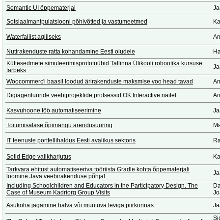
Semantic UI õppematerjal
Ja
Sotsiaalmanipulatsiooni põhivõtted ja vastumeetmed
Ka
Waterfallist agiilseks
An
Nutirakenduste ratta kohandamine Eesti oludele
Ha
Küttesedmete simuleerimisprototüübid Tallinna Ülikooli robootika kursuse
Ja
tarbeks
Woocommerc'i baasil loodud ärirakenduste maksmise voo head tavad
An
Digiagentuuride veebiprojektide protsessid OK Interactive näitel
An
Kasvuhoone töö automatiseerimine
Ja
Toitumisalase õpimängu arendusuuring
Ma
IT teenuste portfellihaldus Eesti avalikus sektoris
Ra
Solid Edge valikharjutus
Ka
Tarkvara ehitust automatiseeriva tööriista Gradle kohta õppematerjali
Ja
loomine Java veebirakenduse põhjal
Including Schoolchildren and Educators in the Participatory Design. The
Da
Case of Museum Kadriorg Group Visits
Jo
Asukoha jagamine halva või muutuva leviga piirkonnas
Ja
Si