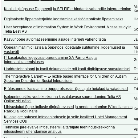
Ma
Kooli digiküpsuse Digipeegli ja SELFIE e-hindamisvahendite integreerimine
Ka
Digitaalsete õppematerjalide koostamine käsitöötehnikate õpetamiseks
Ha
User Acceptance of Information System in Work Environment. A case study in
So
Telia Eesti AS
Kasvuhoone automatiseerimine asjade interneti vahenditega
Ja
Õppeanimafilmid lasteaia õppetöös: õpetajate suhtumine, kogemused ja
Ma
vastuvõtt
Li
IT kasutajatoe tegevuste parendamine SA Pärnu Haigla
Gu
informaatikateenistuses
Haridustehnoloogi ja kooli dokumentide roll kooli digiküpsuse saavutamisel
Te
The “Interactive Carpet” – E-Textile based Interface for Children on Autism
Da
Spectrum Disorder for Social Interactions
E-ülesannete kasutamine õppeprotsessis: õpetajate hoiakud ja vajadused
Tr
Iseteenindusliku veebikeskonna kasutatavuse suurendamine Telia AS
Ma
Online Abi näitel
Lihtsustatud õppe õpilaste digipädevused ja nende toetamine IV kooliastmes
Ka
Raikküla Kooli näitel
Külastajate ootused infoteenindusele ja selle kvaliteet Hotel Management
Ai
Services OÜs
Tehnilise järelevalve infosüsteemi ja tarbijate teeninduskeskkonna
Pr
infosüsteemi ühendamise analüüs