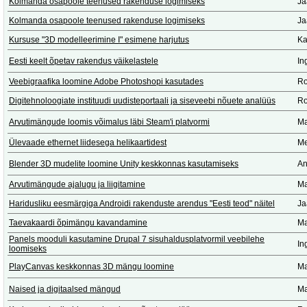
Kolmanda osapoole teenused rakenduse logimiseks
Ja
Kolmanda osapoole teenused rakenduse logimiseks
Ja
Kursuse "3D modelleerimine I" esimene harjutus
Ka
Eesti keelt õpetav rakendus väikelastele
In
Veebigraafika loomine Adobe Photoshopi kasutades
Ro
Digitehnoloogiate instituudi uudisteportaali ja siseveebi nõuete analüüs
Ro
Arvutimängude loomis võimalus läbi Steam'i platvormi
Ma
Ülevaade ethernet liidesega helikaartidest
Me
Blender 3D mudelite loomine Unity keskkonnas kasutamiseks
An
Arvutimängude ajalugu ja liigitamine
Ma
Haridusliku eesmärgiga Androidi rakenduste arendus "Eesti teod" näitel
Ja
Taevakaardi õpimängu kavandamine
Ma
Panels mooduli kasutamine Drupal 7 sisuhaldusplatvormil veebilehe
In
loomiseks
PlayCanvas keskkonnas 3D mängu loomine
Ma
Naised ja digitaalsed mängud
Ma