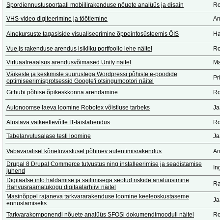
Spordiennustusportaali mobiilirakenduse nõuete analüüs ja disain
Ro
VHS-video digiteerimine ja töötlemine
An
Ainekursuste tagasiside visualiseerimine õppeinfosüsteemis ÕIS
Ha
Vue.js rakenduse arendus isikliku portfoolio lehe näitel
Ro
Virtuaalreaalsus arendusvõimased Unity näitel
Ma
Väikeste ja keskmiste suurustega Wordpressi põhiste e-poodide
Pr
optimiseerimisprotsessid Google'i otsingumootori näitel
Githubi põhise õpikeskkonna arendamine
Ro
Autonoomse laeva loomine Robotex võistluse tarbeks
Ja
Alustava väikeettevõtte IT-täislahendus
Ro
Tabelarvutusalase testi loomine
Ja
Vabavaralisel kõnetuvastusel põhinev autentimisrakendus
An
Drupal 8 Drupal Commerce tutvustus ning installeerimise ja seadistamise
In
juhend
Digitaalse info haldamise ja säilimisega seotud riskide analüüsimine
Ra
Rahvusraamatukogu digitaalarhiivi näitel
Masinõppel rajaneva tarkvararakenduse loomine keeleoskustaseme
Ja
ennustamiseks
Tarkvarakomponendi nõuete analüüs SFOSi dokumendimooduli näitel
Ro