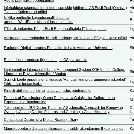
Vue.js raamistiku õppematerjal
Ro
Infohalduse rakendamine inimressursside juhtimisel AS Eesti Post (Omniva)
Ai
Tallinna Kullerpunkti näitel
Iv
Isikliku portfoolio kujundusmalli disain ja
Ro
arendus WordPress sisuhaldussüsteemile
ITILi rakendamine Põhja-Eesti Regionaalhaigla IT kasutajatoes
In
Äristrateegia arendamine kliendi teadmusjuhtimise abil Põhjakeskuse näitel
Ai
Exploring Digital Libraries Education in Latin American Universities
Si
Rakenduse arenduse õppematerjal iOS platvormile
Ha
Implementing Integrated Library Management System KOHA in the College
Si
Libraries of Royal University of Bhutan
Scratch keele õppematerjal kursuse 'Hariduslikud programmeerimiskeeled'
In
läbiviimise toetamiseks
Kinecti abil skaneerimine ja ettevalmistus printimiseks
Ka
Process of Participatory Game Design as a Catalyst for Reflection on
Mi
Experience of Immigration
Taxonomies in DUI Design Patterns: A Systematic Approach for Removing
Da
Overlaps Among Design Patterns and Creating a Clear Hierarchy
Il
Conceptual Design of a Digital Reading Diary
Tr
Muusikaõpetuse digitaalse stsenaariumitsükli rakendamine II kooliastmes
Ka