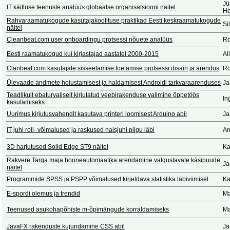
Jü
IT käitluse teenuste analüüs globaalse organisatsiooni näitel
He
Rahvaraamatukogude kasutajakoolituse praktikad Eesti keskraamatukogude
Si
näitel
Cleanbeat.com user onboardingu protsessi nõuete analüüs
Ro
Eesti raamatukogud kui kirjastajad aastatel 2000-2015
Ai
Clanbeat.com kasutajate sisseelamise toetamise protsessi disain ja arendus
Ro
Ülevaade andmete hoiustamisest ja haldamisest Androidi tarkvaraarenduses
Ja
Teadlikult ebaturvaliselt kirjutatud veebirakenduse valimine õppetöös
In
kasutamiseks
Uurimus kirjutusvahendit kasutava printeri loomisest Arduino abil
Ja
IT juhi roll- võimalused ja raskused naisjuhi pilgu läbi
An
3D harjutused Solid Edge ST9 näitel
Ka
Rakvere Targa maja hooneautomaatika arendamine valgustavate käsipuude
Ja
näitel
Programmide SPSS ja PSPP võimalused kirjeldava statistika läbiviimisel
Ka
E-spordi olemus ja trendid
Ma
Teenused asukohapõhiste m-õpimängude korraldamiseks
Ma
JavaFX rakenduste kujundamine CSS abil
Ja