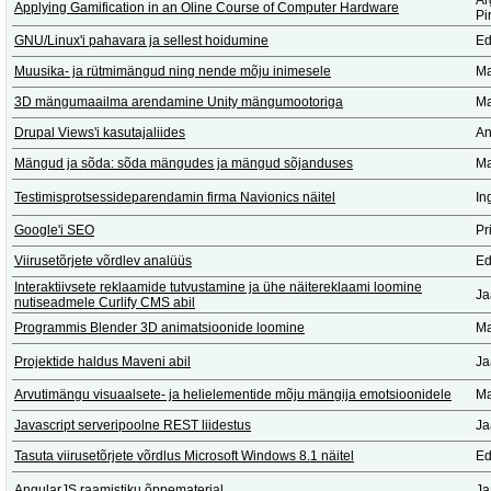
Ar
Applying Gamification in an Oline Course of Computer Hardware
Pi
GNU/Linux'i pahavara ja sellest hoidumine
Ed
Muusika- ja rütmimängud ning nende mõju inimesele
Ma
3D mängumaailma arendamine Unity mängumootoriga
Ma
Drupal Views'i kasutajaliides
An
Mängud ja sõda: sõda mängudes ja mängud sõjanduses
Ma
Testimisprotsessideparendamin firma Navionics näitel
In
Google'i SEO
Pr
Viirusetõrjete võrdlev analüüs
Ed
Interaktiivsete reklaamide tutvustamine ja ühe näitereklaami loomine
Ja
nutiseadmele Curlify CMS abil
Programmis Blender 3D animatsioonide loomine
Ma
Projektide haldus Maveni abil
Ja
Arvutimängu visuaalsete- ja helielementide mõju mängija emotsioonidele
Ma
Javascript serveripoolne REST liidestus
Ja
Tasuta viirusetõrjete võrdlus Microsoft Windows 8.1 näitel
Ed
AngularJS raamistiku õppematerjal
Ja