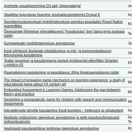
Andmete visualiseerimine D3 abil, õppematerjal
Ja
Staatilise kujunduse lisamine sisuhaldussüsteemis Drupal 8
In
Spordiennustusportaali mobiilirakenduse arendus kasutades React Native
Ro
raamistikku
Õppeainete lõimimise võimalikkusest “Avastusraja” toel Valga linna lasteaia
Te
näitel
Gurmeeteater mobiilirakenduse arendamine
Ja
Eesti põhikooli õpetajate infokäitumine ja info- ja kommunikatsiooni
Si
tehnoloogia kasutamine
Teabe jagamise ja kasutamisega seotud probleemid ettevõttes Smarten
El
Logistics AS
Raamatukogu kasutamine ja kasutatavus Jõhvi Keskraamatukogu näitel
Ai
The impact of engaging game mechanics on learning experience: a study of
Mi
educational game about XX century art
Embedded Assessment in Learning Games. Addressing the gap between
Mi
theory and practice
Designing a propaedeutic game for children with speech and communication
Mi
impairments
Interaktiivsete tahvlite kasutamine Eesti koolides – hetkeseis ja väljakutsed
Ha
Muldade määramise rakenduse arendamine ja selle kasutusvõimalused
Pi
üldhariduskoolis
Te
Veebisaidi kasutajaliidese testimise rakenduse arendamine
Ro