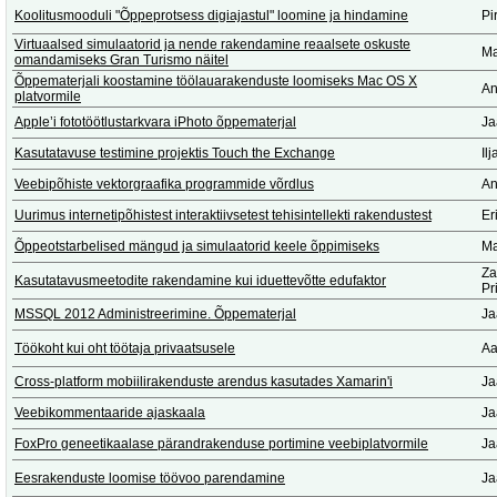
Koolitusmooduli "Õppeprotsess digiajastul" loomine ja hindamine
Pi
Virtuaalsed simulaatorid ja nende rakendamine reaalsete oskuste
Ma
omandamiseks Gran Turismo näitel
Õppematerjali koostamine töölauarakenduste loomiseks Mac OS X
An
platvormile
Apple’i fototöötlustarkvara iPhoto õppematerjal
Ja
Kasutatavuse testimine projektis Touch the Exchange
Il
Veebipõhiste vektorgraafika programmide võrdlus
An
Uurimus internetipõhistest interaktiivsetest tehisintellekti rakendustest
Er
Õppeotstarbelised mängud ja simulaatorid keele õppimiseks
Ma
Za
Kasutatavusmeetodite rakendamine kui iduettevõtte edufaktor
Pr
MSSQL 2012 Administreerimine. Õppematerjal
Ja
Töökoht kui oht töötaja privaatsusele
Aa
Cross-platform mobiilirakenduste arendus kasutades Xamarin'i
Ja
Veebikommentaaride ajaskaala
Ja
FoxPro geneetikaalase pärandrakenduse portimine veebiplatvormile
Ja
Eesrakenduste loomise töövoo parendamine
Ja