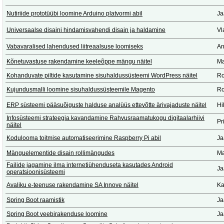
Nutiriide prototüübi loomine Arduino platvormi abil
Ja
Universaalse disaini hindamisvahendi disain ja haldamine
Vl
Vabavaralised lahendused liitreaalsuse loomiseks
An
Kõnetuvastuse rakendamine keeleõppe mängu näitel
Ma
Kohanduvate piltide kasutamine sisuhaldussüsteemi WordPress näitel
Ro
Kujundusmalli loomine sisuhaldussüsteemile Magento
Ro
ERP süsteemi pääsuõiguste halduse analüüs ettevõtte ärivajaduste näitel
Hi
Infosüsteemi strateegia kavandamine Rahvusraamatukogu digitaalarhiivi
Pr
näitel
Kodulooma toitmise automatiseerimine Raspberry Pi abil
Ja
Mänguelementide disain rollimängudes
Ma
Failide jagamine ilma internetiühenduseta kasutades Android
Ja
operatsioonisüsteemi
Avaliku e-teenuse rakendamine SA Innove näitel
Ka
Spring Boot raamistik
Ja
Spring Boot veebirakenduse loomine
Ja