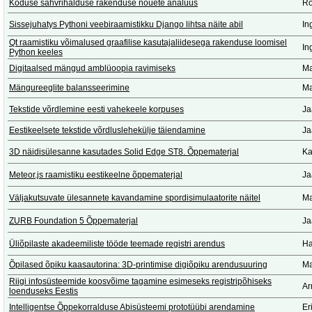
Koduse sahvrihalduse rakenduse nõuete analüüs
Ro
Sissejuhatys Pythoni veebiraamistikku Django lihtsa näite abil
In
Qt raamistiku võimalused graafilise kasutajaliidesega rakenduse loomisel
In
Python keeles
Digitaalsed mängud amblüoopia ravimiseks
Ma
Mängureeglite balansseerimine
Ma
Tekstide võrdlemine eesti vahekeele korpuses
Ja
Eestikeelsete tekstide võrdluslehekülje täiendamine
Ja
3D näidisülesanne kasutades Solid Edge ST8. Õppematerjal
Ka
Meteor.js raamistiku eestikeelne õppematerjal
Ja
Väljakutsuvate ülesannete kavandamine spordisimulaatorite näitel
Ma
ZURB Foundation 5 Õppematerjal
Ja
Üliõpilaste akadeemiliste tööde teemade registri arendus
Ha
Õpilased õpiku kaasautorina: 3D-printimise digiõpiku arendusuuring
Ma
Riigi infosüsteemide koosvõime tagamine esimeseks registripõhiseks
Ar
loenduseks Eestis
Intelligentse Õppekorralduse Abisüsteemi prototüübi arendamine
Er