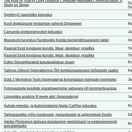
The Role of Trust in Long Distance Computer-Mediated Communication: A
Gu
Study on Skype
So
Symfony2 raamistiku tutvustus
In
Kooli digiküpsuse hindamise vahend Digipeegel
Ma
Camunda protsessimootori tutvustus
Ja
Muuseumi turundus Facebookis Kunda tsemendimuuseumi näitel
Ai
Raamat Eesti kujutavas kunstis. Maal, skulptuur, graafika
Ti
Raamat Eesti kujutavas kunstis. Maal, skulptuur, graafika
Ti
Estlex õigusinfopaketi kasutajaliidese disain
Ro
Tallinna Ülikooli õpikeskkonna ÕIS funktsionaalsused üliõpilaste vaates
Ka
Dota 2 Workshop Tools õppematerjal kohandatud mängude loomiseks
Ja
Fotoreaalsete kujutiste visualiseerimine vabavara või kommertsvaraga
An
Lingvistika analüüs R-keele abil: õppematerjal
Ja
Autode meedia- ja teabesüsteemi Apple CarPlay tutvustus
Ro
Tarkvaravaliku mõju haridusele, majandusele ja julgeolekule Eestis
Ed
Adobe Photoshop tarkvara kasutamine veebidisaini ja eeskomponendi
Ro
arendamiseks