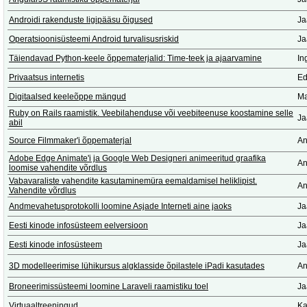
Androidi rakenduste ligipääsu õigused
Ja
Operatsioonisüsteemi Android turvalisusriskid
Ja
Täiendavad Python-keele õppematerjalid: Time-teek ja ajaarvamine
In
Privaatsus internetis
Ed
Digitaalsed keeleõppe mängud
Ma
Ruby on Rails raamistik. Veebilahenduse või veebiteenuse koostamine selle
Ja
abil
Source Filmmaker'i õppematerjal
An
Adobe Edge Animate'i ja Google Web Designeri animeeritud graafika
An
loomise vahendite võrdlus
Vabavaraliste vahendite kasutaminemüra eemaldamisel heliklipist.
An
Vahendite võrdlus
Andmevahetusprotokolli loomine Asjade Interneti aine jaoks
Ja
Eesti kinode infosüsteem eelversioon
Ja
Eesti kinode infosüsteem
Ja
3D modelleerimise lühikursus algklasside õpilastele iPadi kasutades
An
Broneerimissüsteemi loomine Laraveli raamistiku toel
Ja
Virtuaaltreeningud
Ka