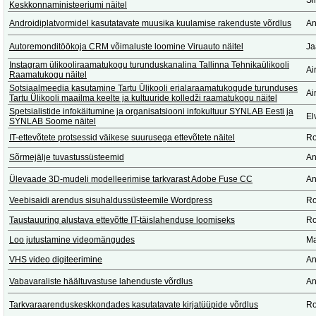
Si
Keskkonnaministeeriumi näitel
Androidiplatvormidel kasutatavate muusika kuulamise rakenduste võrdlus
An
Autoremonditöökoja CRM võimaluste loomine Viruauto näitel
Ja
Instagram ülikooliraamatukogu turunduskanalina Tallinna Tehnikaülikooli
Ai
Raamatukogu näitel
Sotsiaalmeedia kasutamine Tartu Ülikooli erialaraamatukogude turunduses
Ai
Tartu Ülikooli maailma keelte ja kultuuride kolledži raamatukogu näitel
Spetsialistide infokäitumine ja organisatsiooni infokultuur SYNLAB Eesti ja
El
SYNLAB Soome näitel
IT-ettevõtete protsessid väikese suurusega ettevõtete näitel
Ro
Sõrmejälje tuvastussüsteemid
An
Ülevaade 3D-mudeli modelleerimise tarkvarast Adobe Fuse CC
An
Veebisaidi arendus sisuhaldussüsteemile Wordpress
Ro
Taustauuring alustava ettevõtte IT-täislahenduse loomiseks
Ro
Loo jutustamine videomängudes
Ma
VHS video digiteerimine
An
Vabavaraliste häältuvastuse lahenduste võrdlus
An
Tarkvaraarenduskeskkondades kasutatavate kirjatüüpide võrdlus
Ro