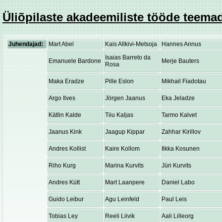
Üliõpilaste akadeemiliste tööde teemad
Juhendajad:
Mart Abel
Kais Allkivi-Metsoja
Hannes Annus
Isaias Barreto da
Emanuele Bardone
Merje Bauters
Rosa
Maka Eradze
Pille Eslon
Mikhail Fiadotau
Argo Ilves
Jörgen Jaanus
Eka Jeladze
Kätlin Kalde
Tiiu Kaljas
Tarmo Kalvet
Jaanus Kink
Jaagup Kippar
Zahhar Kirillov
Andres Kollist
Kaire Kollom
Ilkka Kosunen
Riho Kurg
Marina Kurvits
Jüri Kurvits
Andres Kütt
Mart Laanpere
Daniel Labo
Guido Leibur
Agu Leinfeld
Paul Leis
Tobias Ley
Reeli Liivik
Aali Lilleorg