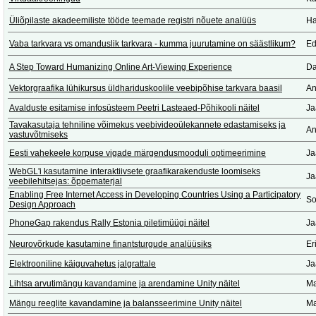
Üliõpilaste akadeemiliste tööde teemade registri nõuete analüüs
Ha
Vaba tarkvara vs omanduslik tarkvara - kumma juurutamine on säästlikum?
Ed
A Step Toward Humanizing Online Art-Viewing Experience
Da
Vektorgraafika lühikursus üldhariduskoolile veebipõhise tarkvara baasil
An
Avalduste esitamise infosüsteem Peetri Lasteaed-Põhikooli näitel
Ja
Tavakasutaja tehniline võimekus veebivideoülekannete edastamiseks ja
An
vastuvõtmiseks
Eesti vahekeele korpuse vigade märgendusmooduli optimeerimine
Ja
WebGL'i kasutamine interaktiivsete graafikarakenduste loomiseks
Ja
veebilehitsejas: õppematerjal
Enabling Free Internet Access in Developing Countries Using a Participatory
So
Design Approach
PhoneGap rakendus Rally Estonia piletimüügi näitel
Ja
Neurovõrkude kasutamine finantsturgude analüüsiks
Er
Elektrooniline käiguvahetus jalgrattale
Ja
Lihtsa arvutimängu kavandamine ja arendamine Unity näitel
Ma
Mängu reeglite kavandamine ja balansseerimine Unity näitel
Ma