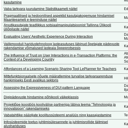
Ma
kasutamine
Vaba tarkvara juurutamine Statistikaameti näitel
Ed
Pragmaatilised ja hedoonilised aspektid kasutajakogemuse hindamisel
Ma
Maanteeameti e-teeninduse näitel
Arvutikasutajate teadlikkus sotsiaalmanipulatsioonist Tallinna Ülikooli
Ka
üliõpilaste näitel
Da
Evaluating Users' Aesthetic Experience During Interaction
Ma
Valikmooduli haridustehnoloog lasteasutuses läbinud õpetajate pädevuste
Ka
rakendamise võimalused lasteaia õppeprotsessis
Ab
The Influence of Trust on User Interactions in e-Transaction Platforms: the
Af
Context of a Developing Country
So
Affordances of a Learning Scenario Sharing Tool LePlanner for Teachers
Ka
Mittefunktsionaalsete nõuete määratlemine turvalise tarkvaraarenduse
Hi
hankimiseks Eesti avalikus sektoris
Da
Assessing the Expressiveness of DUI pattern Language
Il
Digipädevuste hindamine põhikooli väikeklassis
Ma
Projektõpe koostöös koolivälise partneriga läbiva teema “Tehnoloogia ja
Ka
innovatsioon” rakendamiseks
Vabatahtlike päästjate koolitussüsteemi analüüs ning kaasajastamine
Te
Infosüsteemide toetus juhtimisülesannete ja juhtimisrollide täitmisel
Ka
alushariduses