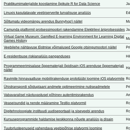
Praktikumimaterjalide koostamine õpikule R for Data Science
Ja
Linuxis kasutatavate veebiserverite turvalisuse analüüs
Ed
Sõltumatu videomängu arendus Bunnyhop'i näitel
Ma
Camunda platformil protsessimootori rakendamine Elektrilevi äriprotsessides
Ja
Virtual Game Museum: Gamified E-learning Environment for Learning Digital
Ma
Games History
Veebilehe nähtavuse tõstmise võimalused Google otsingumootori näitel
Pr
E-residentsuse riskianalüüs panganduses
Hi
Programmeerimisalase õppematerjali õpidisain iOS arenduse õppematerjali
Ha
näitel
Ravimite hinnavaatluse mobiilirakenduse prototüübi loomine iOS platvormile
Ro
Ühistranspordi sõiduplaani andmete optimeerimine nutiseadmetele
Pr
Vabavaralisel näotuvastusel põhinev autentimisrakendus
An
Veaseisundid ja nende määramine Testlio platvormil
Ro
Digitehnoloogiate instituudi uudiseportaali ja siseveebi arendus
Ro
Kursuseprogrammide haldamise keskkonna nõuete analüüs ja disain
Ha
Tuutorlusteenuseid vahendava veebipõhise platvormi loomine
Ro